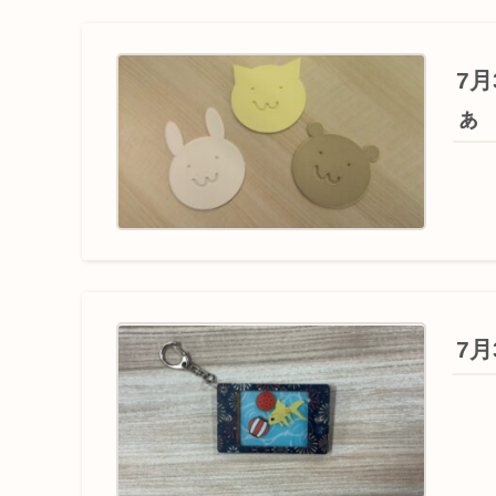
7
ぁ
7