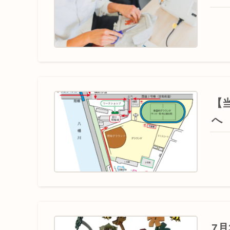
【
へ
7月