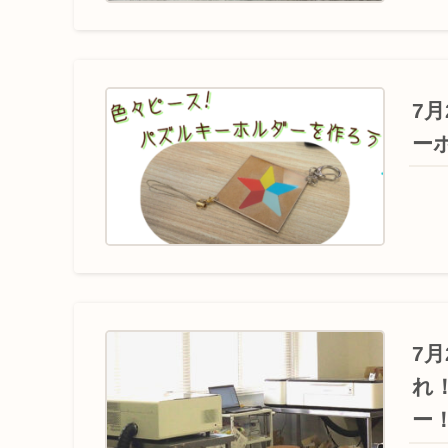
7
ー
7
れ
ー