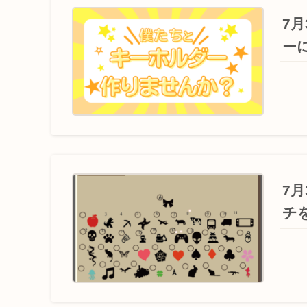
7
ー
7
チ