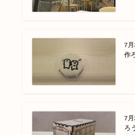
7
作
7
ろ