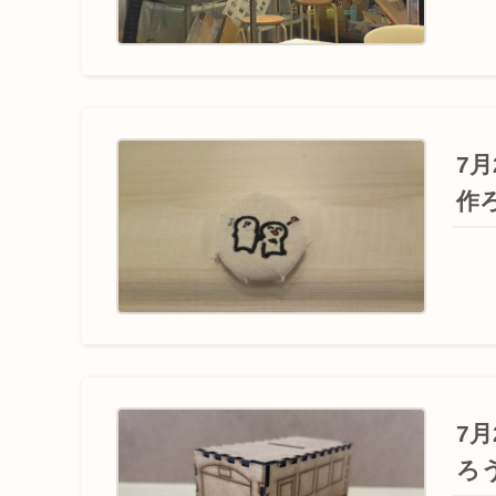
7
作
7
ろ