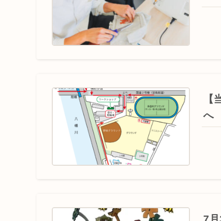
【
へ
7月