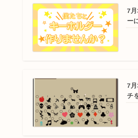
7
ー
7
チ