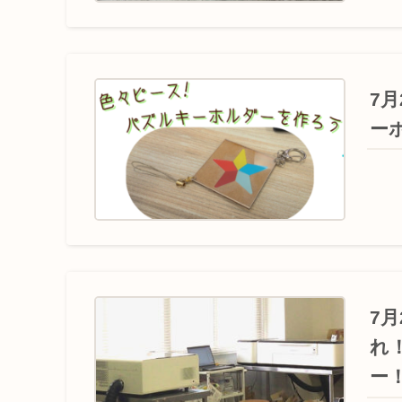
7
ー
7
れ
ー