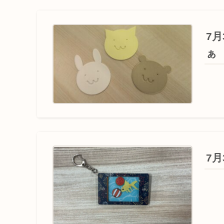
7
ぁ
7